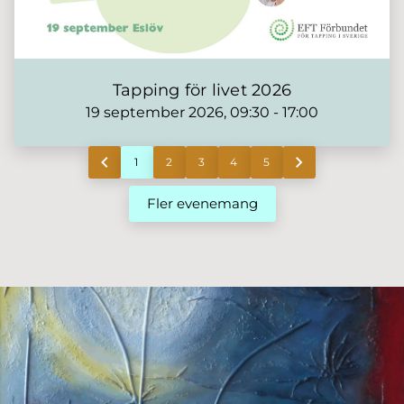
Tapping för livet 2026
19 september 2026, 09:30 - 17:00
chevron_left
chevron_righ
1
2
3
4
5
Previous page
Go to page
Go to page
Go to page
Go to page
Go to page
Next page
Fler evenemang