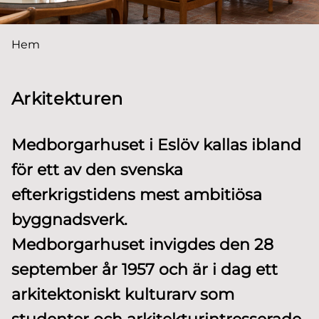
Du är här:
Hem
Arkitekturen
Medborgarhuset i Eslöv kallas ibland
för ett av den svenska
efterkrigstidens mest ambitiösa
byggnadsverk.
Medborgarhuset invigdes den 28
september år 1957 och är i dag ett
arkitektoniskt kulturarv som