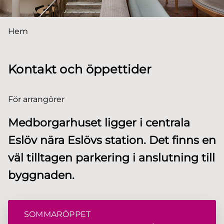
Du är här:
Hem
Kontakt och öppettider
För arrangörer
Medborgarhuset ligger i centrala
Eslöv nära Eslövs station. Det finns en
väl tilltagen parkering i anslutning till
byggnaden.
SOMMARÖPPET