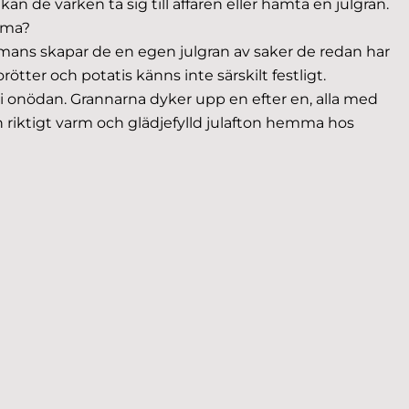
an de varken ta sig till affären eller hämta en julgran.
mma?
ammans skapar de en egen julgran av saker de redan har
ter och potatis känns inte särskilt festligt.
g i onödan. Grannarna dyker upp en efter en, alla med
 en riktigt varm och glädjefylld julafton hemma hos