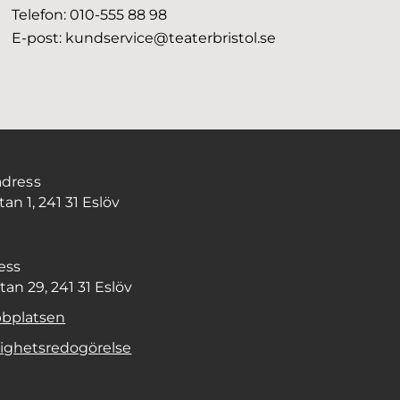
Telefon:
010-555 88 98
E-post:
kundservice@teaterbristol.se
dress
an 1, 241 31 Eslöv
ess
an 29, 241 31 Eslöv
bplatsen
lighetsredogörelse