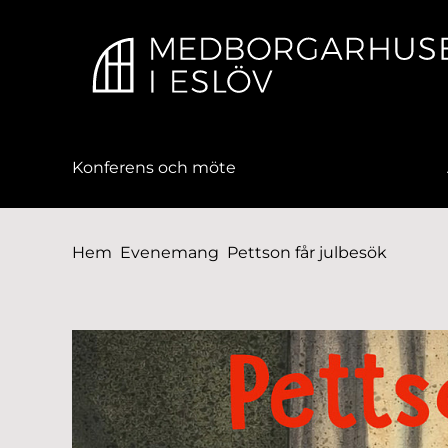
till huvudmeny
å till innehåll
Konferens och möte
Du är här:
Hem
Evenemang
Pettson får julbesök