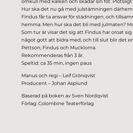
omkull med kälken och skadar sin fot. Plötsligt k
Hur ska det nu gå med julstämningen därhe
Findus får ta ansvar för städningen, och tills
hemma. Men hur ska det bli med julmaten? Moröt
Som tur är visar det sig att Findus har oroat si
något gott att bidra med, och till slut blir det
Pettson, Findus och Mucklorna.
Rekommenderas från 3 år.
Speltid: ca 35 min, ingen paus
Manus och regi – Leif Grönqvist
Producent – Johan Asplund
Baserad på boken av Sven Nordqvist
Förlag: Colombine Teaterförlag