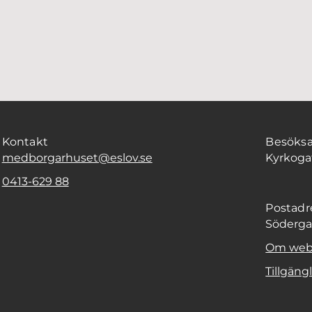
Kontakt
Besöksa
medborgarhuset@eslov.se
Kyrkogat
0413-629 88
Postadr
Södergat
Om web
Tillgäng