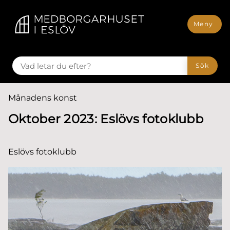
till huvudmeny
å till innehåll
Meny
VAD LETAR DU EFTER?
Sök
Du är här:
Månadens konst
Oktober 2023: Eslövs fotoklubb
Eslövs fotoklubb