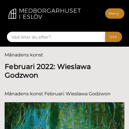
till huvudmeny
å till innehåll
Meny
VAD LETAR DU EFTER?
Sök
Du är här:
Månadens konst
Februari 2022: Wieslawa
Godzwon
Månadens konst Februari: Wieslawa Godzwon